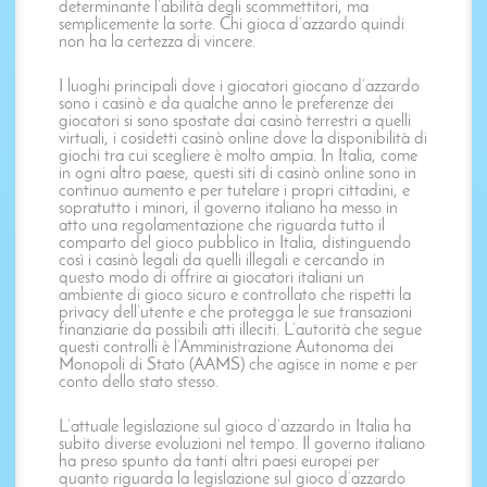
determinante l’abilità degli scommettitori, ma
semplicemente la sorte. Chi gioca d’azzardo quindi
non ha la certezza di vincere.
I luoghi principali dove i giocatori giocano d’azzardo
sono i casinò e da qualche anno le preferenze dei
giocatori si sono spostate dai casinò terrestri a quelli
virtuali, i cosidetti casinò online dove la disponibilità di
giochi tra cui scegliere è molto ampia. In Italia, come
in ogni altro paese, questi siti di casinò online sono in
continuo aumento e per tutelare i propri cittadini, e
sopratutto i minori, il governo italiano ha messo in
atto una regolamentazione che riguarda tutto il
comparto del gioco pubblico in Italia, distinguendo
così i casinò legali da quelli illegali e cercando in
questo modo di offrire ai giocatori italiani un
ambiente di gioco sicuro e controllato che rispetti la
privacy dell’utente e che protegga le sue transazioni
finanziarie da possibili atti illeciti. L’autorità che segue
questi controlli è l’Amministrazione Autonoma dei
Monopoli di Stato (AAMS) che agisce in nome e per
conto dello stato stesso.
L’attuale legislazione sul gioco d’azzardo in Italia ha
subito diverse evoluzioni nel tempo. Il governo italiano
ha preso spunto da tanti altri paesi europei per
quanto riguarda la legislazione sul gioco d’azzardo