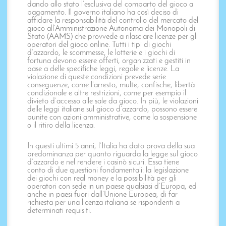
dando allo stato l’esclusiva del comparto del gioco a
pagamento. Il governo italiano ha così deciso di
affidare la responsabilità del controllo del mercato del
gioco all’Amministrazione Autonoma dei Monopoli di
Stato (AAMS) che provvede a rilasciare licenze per gli
operatori del gioco online. Tutti i tipi di giochi
d’azzardo, le scommesse, le lotterie e i giochi di
fortuna devono essere offerti, organizzati e gestiti in
base a delle specifiche leggi, regole e licenze. La
violazione di queste condizioni prevede serie
conseguenze, come l’arresto, multe, confische, libertà
condizionale e altre restrizioni, come per esempio il
divieto d’accesso alle sale da gioco. In più, le violazioni
delle leggi italiane sul gioco d’azzardo, possono essere
punite con azioni amministrative, come la sospensione
o il ritiro della licenza.
In questi ultimi 5 anni, l’Italia ha dato prova della sua
predominanza per quanto riguarda la legge sul gioco
d’azzardo e nel rendere i casinò sicuri. Essa tiene
conto di due questioni fondamentali: la legislazione
dei giochi con real money e la possibilità per gli
operatori con sede in un paese qualsiasi d’Europa, ed
anche in paesi fuori dall’Unione Europea, di far
richiesta per una licenza italiana se rispondenti a
determinati requisiti.