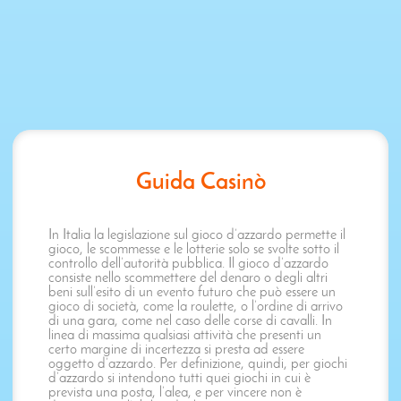
Guida Casinò
In Italia la legislazione sul gioco d’azzardo permette il
gioco, le scommesse e le lotterie solo se svolte sotto il
controllo dell’autorità pubblica. Il gioco d’azzardo
consiste nello scommettere del denaro o degli altri
beni sull’esito di un evento futuro che può essere un
gioco di società, come la roulette, o l’ordine di arrivo
di una gara, come nel caso delle corse di cavalli. In
linea di massima qualsiasi attività che presenti un
certo margine di incertezza si presta ad essere
oggetto d’azzardo. Per definizione, quindi, per giochi
d’azzardo si intendono tutti quei giochi in cui è
prevista una posta, l’alea, e per vincere non è